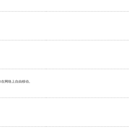
你在网络上自由移动。