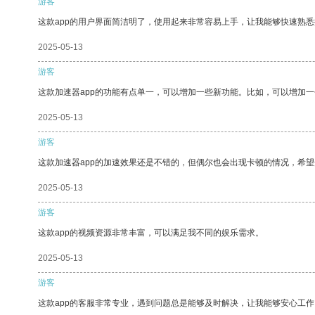
游客
这款app的用户界面简洁明了，使用起来非常容易上手，让我能够快速熟悉
2025-05-13
游客
这款加速器app的功能有点单一，可以增加一些新功能。比如，可以增加
2025-05-13
游客
这款加速器app的加速效果还是不错的，但偶尔也会出现卡顿的情况，希
2025-05-13
游客
这款app的视频资源非常丰富，可以满足我不同的娱乐需求。
2025-05-13
游客
这款app的客服非常专业，遇到问题总是能够及时解决，让我能够安心工作