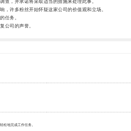
调查，并承诺将采取适当的措施来处理此事。
响，许多粉丝开始怀疑这家公司的价值观和立场。
的任务。
复公司的声誉。
更轻松地完成工作任务。