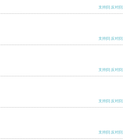
支持
[0]
反对
[0]
支持
[0]
反对
[0]
支持
[0]
反对
[0]
支持
[0]
反对
[0]
支持
[0]
反对
[0]