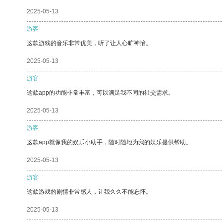
2025-05-13
游客
这款游戏的音乐非常优美，听了让人心旷神怡。
2025-05-13
游客
这款app的功能非常丰富，可以满足我不同的社交需求。
2025-05-13
游客
这款app就像我的娱乐小助手，随时随地为我的娱乐提供帮助。
2025-05-13
游客
这款游戏的剧情非常感人，让我久久不能忘怀。
2025-05-13