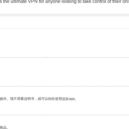
 the ultimate VPN for anyone looking to take control of their onli
。
操作。我不用看说明书，就可以轻松使用这款app。
的商品。