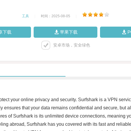
工具
|
时间：2025-08-05
|
卓下载
苹果下载
安卓市场，安全绿色
protect your online privacy and security. Surfshark is a VPN servic
only ensures that your data remains confidential and secure, but 
res of Surfshark is its unlimited device connections, meaning yo
ling abroad, Surfshark has you covered with its fast and reliable