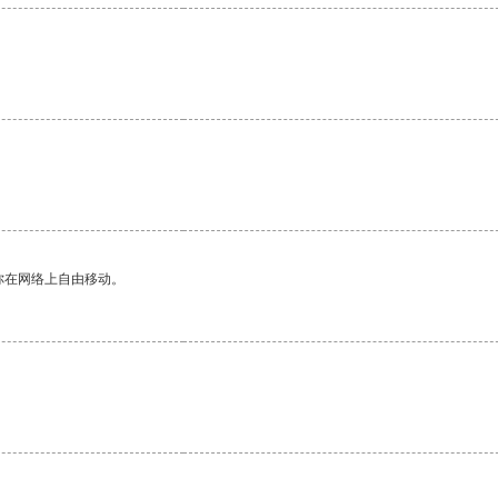
。
你在网络上自由移动。