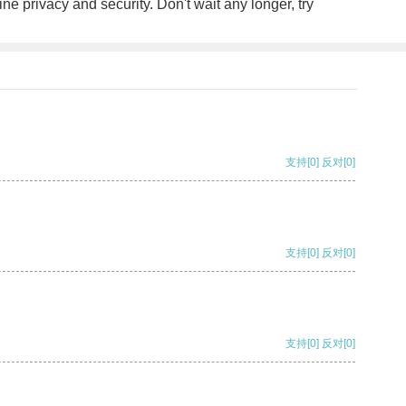
ne privacy and security. Don't wait any longer, try
支持
[0]
反对
[0]
支持
[0]
反对
[0]
支持
[0]
反对
[0]