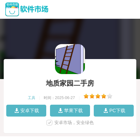
地质家园二手房
工具
|
时间：2025-06-27
|
安卓下载
苹果下载
PC下载
安卓市场，安全绿色