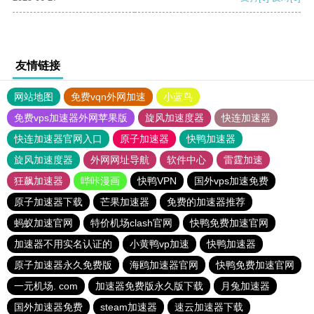
友情链接
网站地图
免费vqn外网加速
小蓝鸟
免费vps加速器外网苹果版
旋风加速度器
快连加速器
快连加速器官网入口
原子加速器
快鸭加速器
旋风加速度器
外网网址导航
软件中心
雷霆加速
狂飙加速器
哔咔漫画
快鸭VPN
国外vps加速免费
原子加速器下载
芒果加速器
免费的加速器推荐
蚂蚁加速官网
特价机场clash官网
快鸭免费加速官网
加速器不用实名认证的
小黄鸭vp加速
快鸭加速器
原子加速器永久免费版
海鸥加速器官网
快鸭免费加速官网
一元机场. com
加速器免费版永久版下载
月兔加速器
国外加速器免费
steam加速器
速云加速器下载