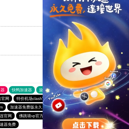
支持
[0]
反对
[0]
支持
[0]
反对
[0]
速器
快鸭加速器
旋风加速度器
外网网址导航
软件中心
速官网
特价机场clash官网
快鸭免费加速官网
m
加速器免费版永久版下载
月兔加速器
国外加速器免费
连官网
佛跳墙vp官方下载2024
黑洞加速器官网
速器免费