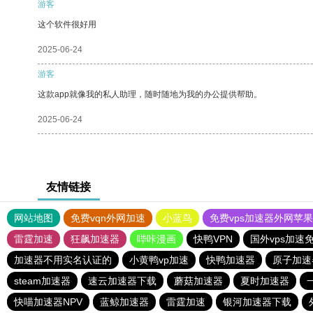
游客
这个软件很好用
2025-06-24
游客
这款app就像我的私人助理，随时随地为我的办公提供帮助。
2025-06-24
友情链接
网站地图
免费vqn外网加速
小蓝鸟
免费vps加速器外网苹
雷霆加速
狂飙加速器
哔咔漫画
快鸭VPN
国外vps加速
加速器不用实名认证的
小黄鸭vp加速
快鸭加速器
原子加速
steam加速器
速云加速器下载
蘑菇加速器
夏时加速器
快喵加速器NPV
蓝鲸加速器
雷霆加速
银河加速器下载