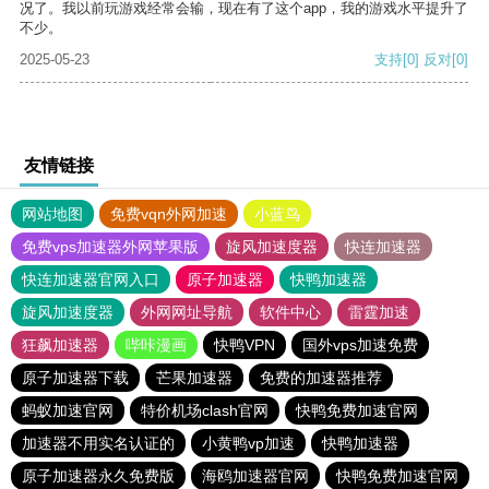
况了。我以前玩游戏经常会输，现在有了这个app，我的游戏水平提升了
不少。
2025-05-23
支持
[0]
反对
[0]
友情链接
网站地图
免费vqn外网加速
小蓝鸟
免费vps加速器外网苹果版
旋风加速度器
快连加速器
快连加速器官网入口
原子加速器
快鸭加速器
旋风加速度器
外网网址导航
软件中心
雷霆加速
狂飙加速器
哔咔漫画
快鸭VPN
国外vps加速免费
原子加速器下载
芒果加速器
免费的加速器推荐
蚂蚁加速官网
特价机场clash官网
快鸭免费加速官网
加速器不用实名认证的
小黄鸭vp加速
快鸭加速器
原子加速器永久免费版
海鸥加速器官网
快鸭免费加速官网