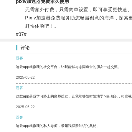
pixiv加速器免费永久使用
无需额外付费，只需简单设置，即可享受更快速、
Pixiv加速器免费服务助您畅游创意的海洋，探索
赶快体验吧！。
#37#
评论
游客
这款app就像我的社交平台，让我能够与志同道合的朋友一起交流。
2025-05-22
游客
这款app是我学习路上的良师益友，让我能够随时随地学习新知识，拓宽视
2025-05-22
游客
这款app就像我的私人导师，带领我探索知识的奥秘。