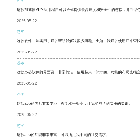
游客
这款加速器VPM应用程序可以给你提供最高速度和安全性的连接，并帮助
2025-05-22
游客
这款软件非常实用，可以帮助我解决很多问题。比如，我可以使用它来查
2025-05-22
游客
这款办公软件的界面设计非常简洁，使用起来非常方便。功能的布局也很
2025-05-22
游客
这款app的老师非常专业，教学水平很高，让我能够学到实用的知识。
2025-05-22
游客
这款app的功能非常丰富，可以满足我不同的社交需求。