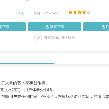
工具
|
时间：2025-05-22
|
卓下载
苹果下载
安卓市场，安全绿色
引了大量的艺术家和创作者。
速度不稳定，用户体验受影响。
，帮助用户在任何时间、任何地点更顺畅地访问网站，尽情欣