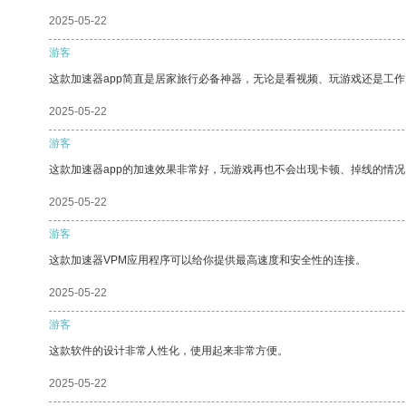
2025-05-22
游客
这款加速器app简直是居家旅行必备神器，无论是看视频、玩游戏还是工
2025-05-22
游客
这款加速器app的加速效果非常好，玩游戏再也不会出现卡顿、掉线的情况
2025-05-22
游客
这款加速器VPM应用程序可以给你提供最高速度和安全性的连接。
2025-05-22
游客
这款软件的设计非常人性化，使用起来非常方便。
2025-05-22