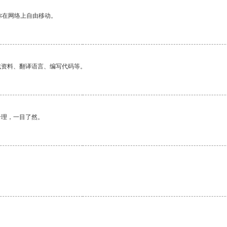
你在网络上自由移动。
找资料、翻译语言、编写代码等。
合理，一目了然。