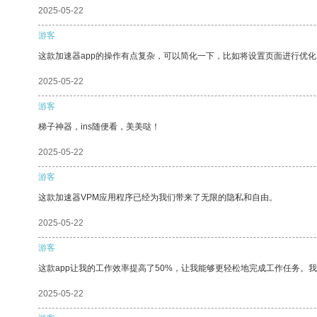
2025-05-22
游客
这款加速器app的操作有点复杂，可以简化一下，比如将设置页面进行优化
2025-05-22
游客
梯子神器，ins随便看，美美哒！
2025-05-22
游客
这款加速器VPM应用程序已经为我们带来了无限的隐私和自由。
2025-05-22
游客
这款app让我的工作效率提高了50%，让我能够更轻松地完成工作任务。
2025-05-22