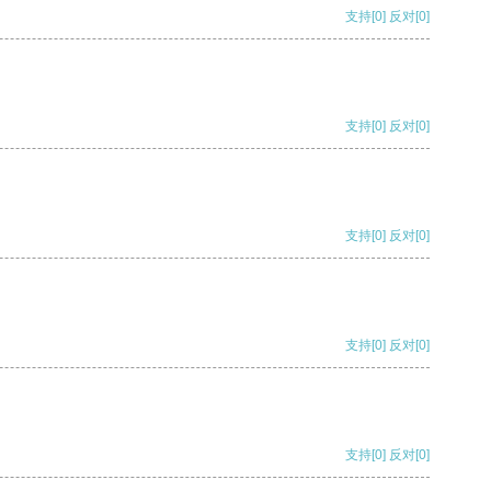
支持
[0]
反对
[0]
支持
[0]
反对
[0]
支持
[0]
反对
[0]
支持
[0]
反对
[0]
支持
[0]
反对
[0]