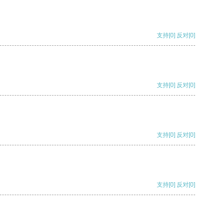
支持
[0]
反对
[0]
支持
[0]
反对
[0]
支持
[0]
反对
[0]
支持
[0]
反对
[0]