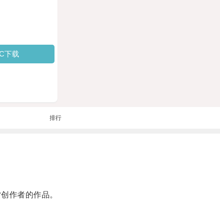
PC下载
排行
赏创作者的作品。