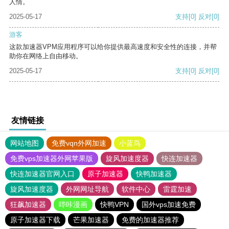
人情。
2025-05-17
支持
[0]
反对
[0]
游客
这款加速器VPM应用程序可以给你提供最高速度和安全性的连接，并帮
助你在网络上自由移动。
2025-05-17
支持
[0]
反对
[0]
友情链接
网站地图
免费vqn外网加速
小蓝鸟
免费vps加速器外网苹果版
旋风加速度器
快连加速器
快连加速器官网入口
原子加速器
快鸭加速器
旋风加速度器
外网网址导航
软件中心
雷霆加速
狂飙加速器
哔咔漫画
快鸭VPN
国外vps加速免费
原子加速器下载
芒果加速器
免费的加速器推荐